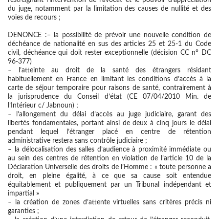
restreignant l’intervention de l’avocat et le pouvoir d’appréciation
du juge, notamment par la limitation des causes de nullité et des
voies de recours ;
DENONCE :
– la possibilité de prévoir une nouvelle condition de
déchéance de nationalité en sus des articles 25 et 25-1 du Code
civil, déchéance qui doit rester exceptionnelle (décision CC n° DC
96-377)
– l’atteinte au droit de la santé des étrangers résidant
habituellement en France en limitant les conditions d’accès à la
carte de séjour temporaire pour raisons de santé, contrairement à
la jurisprudence du Conseil d’état (CE 07/04/2010 Min. de
l’Intérieur c/ Jabnoun) ;
– l’allongement du délai d’accès au juge judiciaire, garant des
libertés fondamentales, portant ainsi de deux à cinq jours le délai
pendant lequel l’étranger placé en centre de rétention
administrative restera sans contrôle judiciaire ;
– la délocalisation des salles d’audience à proximité immédiate ou
au sein des centres de rétention en violation de l’article 10 de la
Déclaration Universelle des droits de l’Homme : « toute personne a
droit, en pleine égalité, à ce que sa cause soit entendue
équitablement et publiquement par un Tribunal indépendant et
impartial »
– la création de zones d’attente virtuelles sans critères précis ni
garanties ;