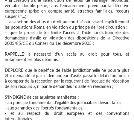
– la création d’une interdiction de retour de l’étranger reconduit,
véritable double peine, sans l’encadrement prévu par la directive
européenne (prise en compte santé, attaches familiales, recours
suspensif…) ;
– la sanction des abus du droit au court séjour, visant implicitement
les populations Roms, en violation du principe de libre circulation ;
– que le projet de loi limite l’accès à l’aide juridictionnelle des
demandeurs d’asile en violation des dispositions de la Directive
2005/85/CE du Conseil du 1er décembre 2005 ;
RAPPELLE
la nécessité d’un accès au droit pour tous, et
notamment les plus démunis,
DEPLORE
que le bénéfice de l’aide juridictionnelle ne pourra plus
être demandé ni par le demandeur d’asile, passé le délai d’un mois «
à compter de la réception par le requérant de l’accusé de réception
de son recours », ni par le demandeur d’asile en réexamen ;
S’INDIGNE
de ces atteintes manifestes :
- au principe fondamental d’égalité des justiciables devant la loi,
- aux garanties des libertés fondamentales,
- et au respect du droit européen et des conventions
internationales.