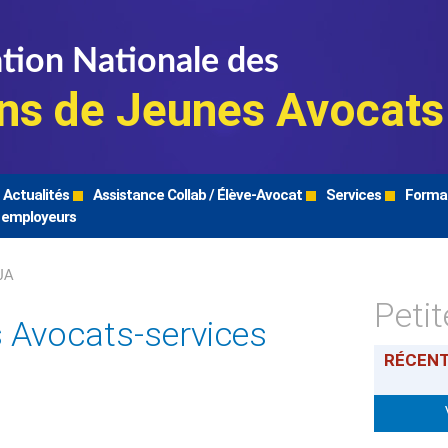
tion Nationale des
ns de Jeunes Avocats
Actualités
Assistance Collab / Élève-Avocat
Services
Forma
 employeurs
JA
Peti
 Avocats-services
RÉCEN