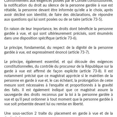
Conformément aux exigences posées par le Conseil constitutionnel,
la notification du droit au silence de la personne gardée à vue est
rétablie, la personne devant être informée qu’elle a le choix, après
avoir décliné son identité, de faire des déclarations, de répondre
aux questions qui lui sont posées ou de se taire (article 73-5).
En raison de leur importance, les droits dont bénéficie la personne
gardée à vue, et qui sont ultérieurement précisés, sont énumérés
dans une disposition spécifique (article 73-6).
Le principe, fondamental, du respect de la dignité de la personne
gardée à vue, est expressément énoncé (article 73-7).
Le principe, également essentiel, et qui découle des exigences
constitutionnelles, du contrôle du procureur de la République sur la
garde à vue est affirmé de façon explicite (article 73-8). Il est
notamment précisé que ce magistrat apprécie si le maintien de la
personne en garde à vue et, le cas échéant, la prolongation de cette
mesure sont nécessaires à l’enquête et proportionnés à la gravité
des faits. Il est également indiqué que ce magistrat assure la
sauvegarde des droits reconnus par la loi à la personne gardée à
vue et qu’il peut ordonner à tout moment que la personne gardée à
vue soit présentée devant lui ou remise en liberté.
Une sous-section 2 traite du placement en garde à vue et de la