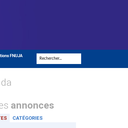
tions FNUJA
nda
tes
annonces
TES
CATÉGORIES