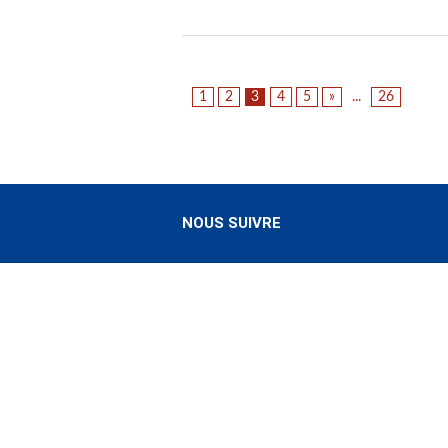
1
2
3
4
5
»
...
26
NOUS SUIVRE