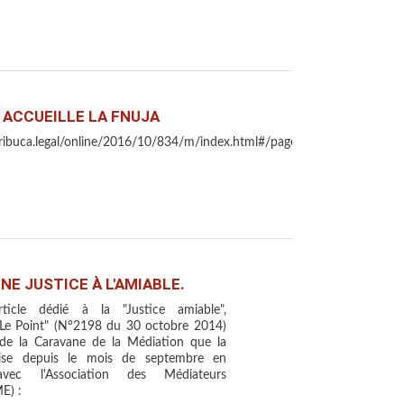
 ACCUEILLE LA FNUJA
.tribuca.legal/online/2016/10/834/m/index.html#/page/27
UNE JUSTICE À L'AMIABLE.
icle dédié à la "Justice amiable",
"Le Point" (N°2198 du 30 octobre 2014)
o de la Caravane de la Médiation que la
ise depuis le mois de septembre en
 avec l'Association des Médiateurs
E) :