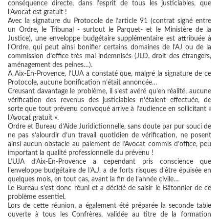
conséquence directe, dans l’esprit de tous les justiciables, que
l’Avocat est gratuit !
Avec la signature du Protocole de l’article 91 (contrat signé entre
un Ordre, le Tribunal - surtout le Parquet- et le Ministère de la
Justice), une enveloppe budgétaire supplémentaire est attribuée à
l’Ordre, qui peut ainsi bonifier certains domaines de l’AJ ou de la
commission d’office très mal indemnisés (JLD, droit des étrangers,
aménagement des peines…).
A Aix-En-Provence, l’UJA a constaté que, malgré la signature de ce
Protocole, aucune bonification n’était annoncée…
Creusant davantage le problème, il s’est avéré qu’en réalité, aucune
vérification des revenus des justiciables n’étaient effectuée, de
sorte que tout prévenu convoqué arrive à l’audience en sollicitant «
l’Avocat gratuit ».
Ordre et Bureau d’Aide Juridictionnelle, sans doute par pur souci de
ne pas s’alourdir d’un travail quotidien de vérification, ne posent
ainsi aucun obstacle au paiement de l’Avocat commis d’office, peu
important la qualité professionnelle du prévenu !
L’UJA d’Aix-En-Provence a cependant pris conscience que
l’enveloppe budgétaire de l’A.J. a de forts risques d’être épuisée en
quelques mois, en tout cas, avant la fin de l’année civile…
Le Bureau s’est donc réuni et a décidé de saisir le Bâtonnier de ce
problème essentiel.
Lors de cette réunion, a également été préparée la seconde table
ouverte à tous les Confrères, validée au titre de la formation