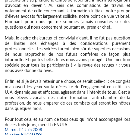
présents ont su prendre le temps de répondre à mes interrogations
d’avocat en devenir.
Au sein des commissions de travail, et
notamment de celle concernant la formation initiale, notre groupe
d’élèves avocats fut largement sollicité
, notre point de vue valorisé.
Etonnant pour nous qui ne sommes jamais consultés sur des
questions qui nous concernent pourtant au premier chef…
Mais, le cadre chaleureux et convivial aidant, il ne fut pas question
de limiter nos échanges à des considérations purement
professionnelles. Les soirées furent bien sûr de superbes occasions
de nous rapprocher de nos futurs confrères de façon plus
informelle. Et quelles belles fêtes nous avons partagé ! Une mention
spéciale pour tous les participants à « la revue des revues » : vous
nous avez donné du rêve…
Enfin, et si je devais retenir une chose, ce serait celle-ci : ce congrès
m’a ouvert les yeux sur la
nécessité de l’engagement collectif
. Les
UJA, dynamiques et efficaces, agissent dans l’intérêt de tous.
C’est à
nous élèves avocats, dès notre formation, anti-chambre de la
profession, de nous emparer de ces combats qui seront les nôtres
dans quelques mois.
Pour tout cela, et au nom de tous ceux qui m’ont accompagné lors
de ces trois jours, merci la FNUJA !
Mercredi 4 Juin 2008
Massimo BUCALOSSI