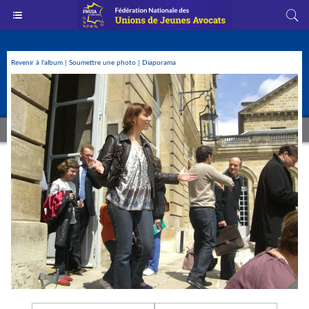
Revenir à l'album
|
Soumettre une photo
|
Diaporama