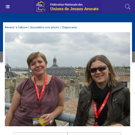
Revenir à l'album
|
Soumettre une photo
|
Diaporama