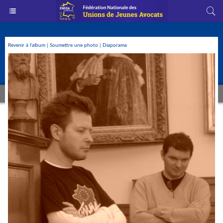
Revenir à l'album
|
Soumettre une photo
|
Diaporama