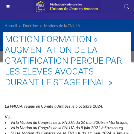
Accueil
>
Doctrine
>
Motions de la FNUJA
MOTION FORMATION «
AUGMENTATION DE LA
GRATIFICATION PERCUE PAR
LES ELEVES AVOCATS
DURANT LE STAGE FINAL »
La FNUJA, réunie en Comité à Antibes le 5 octobre 2024,
VU :
Vu la Motion du Congrès de la FNUJA du 26 mai 2006 en Martinique,
Vu la Motion du Congrès de la FNUJA du 8 juin 2022 à Strasbourg
Vu la Motion du Congrès de la FNUJA du 11 mai 2024 à Aix-en-