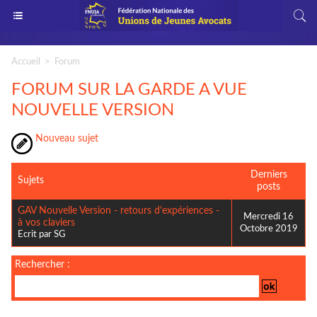
Accueil
>
Forum
FORUM SUR LA GARDE A VUE
NOUVELLE VERSION
Nouveau sujet
Derniers
Sujets
posts
GAV Nouvelle Version - retours d'expériences -
Mercredi 16
à vos claviers
Octobre 2019
Ecrit par SG
Rechercher :