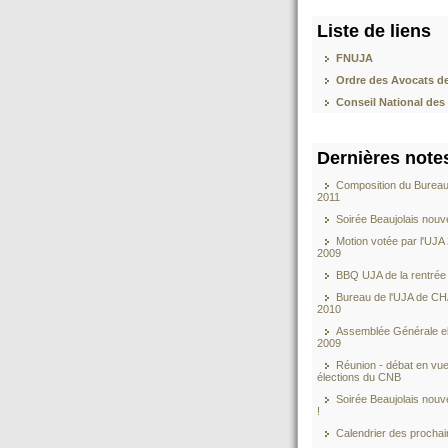
Liste de liens
FNUJA
Ordre des Avocats 
Conseil National des
Dernières note
Composition du Bureau
2011
Soirée Beaujolais nou
Motion votée par l'UJA 
2009
BBQ UJA de la rentrée 
Bureau de l'UJA de 
2010
Assemblée Générale ele
2009
Réunion - débat en vu
élections du CNB
Soirée Beaujolais nou
!
Calendrier des prochai