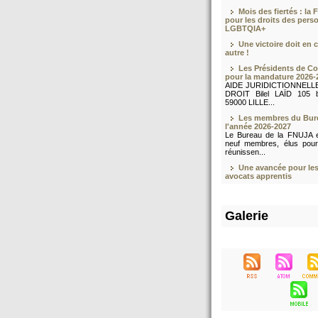
Mois des fiertés : l
pour les droits des pers
LGBTQIA+
Une victoire doit en 
autre !
Les Présidents de C
pour la mandature 2026-
AIDE JURIDICTIONNELL
DROIT Bilel LAÏD 105 bi
59000 LILLE...
Les membres du Bur
l'année 2026-2027
Le Bureau de la FNUJA 
neuf membres, élus pour
réunissen...
Une avancée pour les
avocats apprentis
Galerie