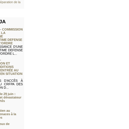
éparation de la
UJA
- COMMISSION
 LA
NE
TIME DEFENSE
L’ORDRE
SSANCE D’UNE
TIME DEFENSE
ORDRE L...
-
ION ET
NDITIONS
’ENTRÉE AU
EN SITUATION
S D’ACCÈS À
AU CRFPA DES
N D...
e 29 juin :
et dévastateur
rtés
ien au
enaces à la
es
ieux de