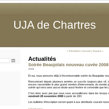
UJA de Chartres
« Précédent
|
Accueil
|
Suivant »
Actualités
Soirée Beaujolais nouveau cuvée 2008
2008
Et oui, nous pensons déjà à l'incontournable soirée du Beaujolais no
Rencontrant depuis plusieurs années un succès toujours plus vif,
encore rassembler le plus grand nombre d'intervenants du monde jud
soirée qui sera sans aucun doute aussi festive et conviviale que les
C'est donc avec joie que nous vous acceuillerons dans les locaux d
vendredi 28 novembre 2008
à partir de 20H.
Les bulletins d'inscription seront quant à eux distribués courant nov
UJA Chartres