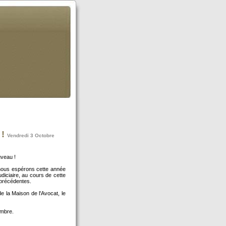
 !
Vendredi 3 Octobre
uveau !
 nous espérons cette année
iciaire, au cours de cette
 précédentes.
e la Maison de l'Avocat, le
embre.