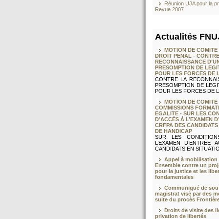
Réunion UJA pour la pr
Revue 2007
Actualités FN
MOTION DE COMITE 
DROIT PENAL - CONTRE
RECONNAISSANCE D’U
PRESOMPTION DE LEGI
POUR LES FORCES DE 
CONTRE LA RECONNAI
PRESOMPTION DE LEGI
POUR LES FORCES DE L’
MOTION DE COMITE 
COMMISSIONS FORMAT
EGALITE - SUR LES CO
D’ACCÈS À L’EXAMEN D
CRFPA DES CANDIDATS 
DE HANDICAP
SUR LES CONDITION
L’EXAMEN D’ENTRÉE 
CANDIDATS EN SITUATIO
Appel à mobilisation l
Ensemble contre un proj
pour la justice et les libe
fondamentales
Communiqué de sout
magistrat visé par des m
suite du procès Frontièr
Droits de visite des l
privation de libertés