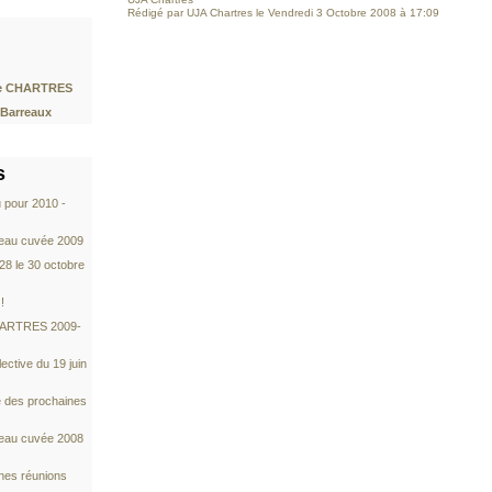
Rédigé par UJA Chartres le Vendredi 3 Octobre 2008 à 17:09
de CHARTRES
 Barreaux
s
 pour 2010 -
veau cuvée 2009
28 le 30 octobre
!
CHARTRES 2009-
ctive du 19 juin
e des prochaines
veau cuvée 2008
nes réunions