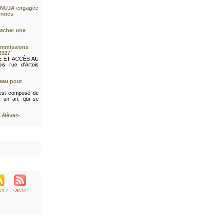
a FNUJA engagée
onnes
cacher une
ommissions
2027
E ET ACCÈS AU
s rue d'Artois
eau pour
est composé de
 un an, qui se
 élèves-