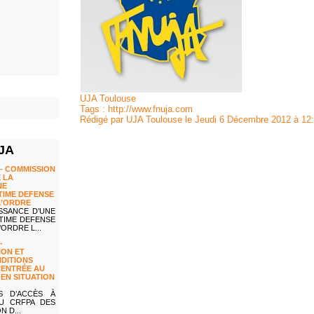
UJA Toulouse
Tags :
http://www.fnuja.com
Rédigé par UJA Toulouse le Jeudi 6 Décembre 2012 à 12
UJA
- COMMISSION
 LA
NE
TIME DEFENSE
L’ORDRE
SSANCE D’UNE
TIME DEFENSE
ORDRE L...
-
ION ET
NDITIONS
’ENTRÉE AU
EN SITUATION
S D’ACCÈS À
AU CRFPA DES
N D...