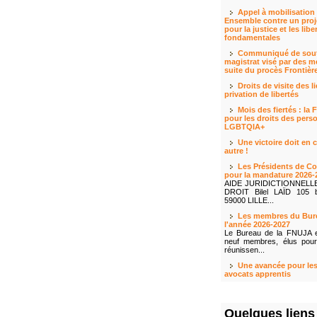
Appel à mobilisation l
Ensemble contre un proj
pour la justice et les libe
fondamentales
Communiqué de sout
magistrat visé par des m
suite du procès Frontièr
Droits de visite des l
privation de libertés
Mois des fiertés : l
pour les droits des pers
LGBTQIA+
Une victoire doit en 
autre !
Les Présidents de C
pour la mandature 2026-
AIDE JURIDICTIONNELL
DROIT Bilel LAÏD 105 bi
59000 LILLE...
Les membres du Bur
l'année 2026-2027
Le Bureau de la FNUJA 
neuf membres, élus pour
réunissen...
Une avancée pour les
avocats apprentis
Quelques liens