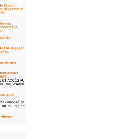
e 29 juin :
et dévastateur
rtés
ien au
enaces à la
es
ieux de
a FNUJA engagée
onnes
cacher une
ommissions
2027
E ET ACCÈS AU
s rue d'Artois
eau pour
est composé de
 un an, qui se
 élèves-