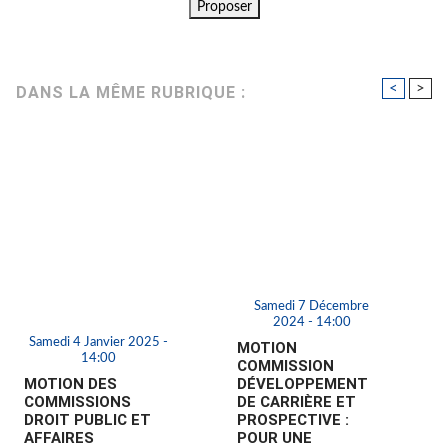
Ne seront validés que les commentaires adressés par les visiteurs
acceptant de dévoiler leur identité.
<
>
DANS LA MÊME RUBRIQUE :
Samedi 7 Décembre
2024 - 14:00
Samedi 4 Janvier 2025 -
MOTION
14:00
COMMISSION
MOTION DES
DÉVELOPPEMENT
COMMISSIONS
DE CARRIÈRE ET
DROIT PUBLIC ET
PROSPECTIVE :
AFFAIRES
POUR UNE