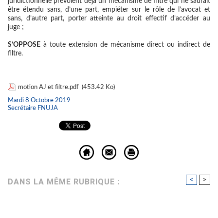
juridictionnelle prévoient déjà un mécanisme de filtre qui ne saurait
être étendu sans, d’une part, empiéter sur le rôle de l’avocat et
sans, d’autre part, porter atteinte au droit effectif d’accéder au
juge ;
S’OPPOSE
à toute extension de mécanisme direct ou indirect de
filtre.
motion AJ et filtre.pdf
(453.42 Ko)
Mardi 8 Octobre 2019
Secrétaire FNUJA
<
>
DANS LA MÊME RUBRIQUE :