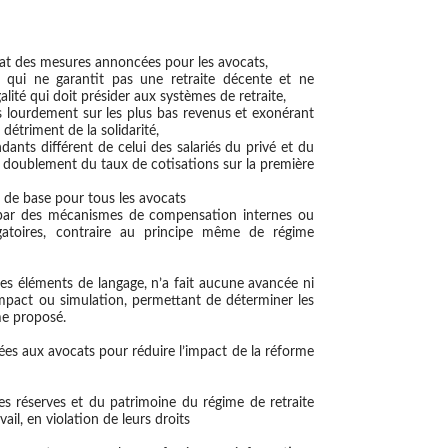
état des mesures annoncées pour les avocats,
 qui ne garantit pas une retraite décente et ne
galité qui doit présider aux systèmes de retraite,
s lourdement sur les plus bas revenus et exonérant
 détriment de la solidarité,
dants différent de celui des salariés du privé et du
u doublement du taux de cotisations sur la première
ire de base pour tous les avocats
t par des mécanismes de compensation internes ou
gatoires, contraire au principe même de régime
s éléments de langage, n’a fait aucune avancée ni
impact ou simulation, permettant de déterminer les
me proposé.
s aux avocats pour réduire l’impact de la réforme
 des réserves et du patrimoine du régime de retraite
ail, en violation de leurs droits