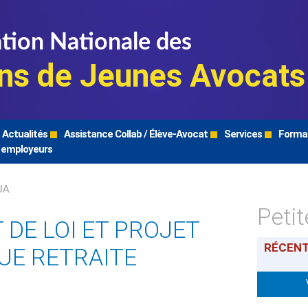
tion Nationale des
ns de Jeunes Avocats
Actualités
Assistance Collab / Élève-Avocat
Services
Forma
 employeurs
JA
Peti
DE LOI ET PROJET
RÉCEN
UE RETRAITE