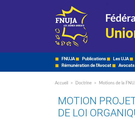
Fédéra
Unio
FNUJA
Publications
Les UJA
Rémunération de l'Avocat
Avocats
Accueil
>
Doctrine
>
Motions de la FNU
MOTION PROJET 
DE LOI ORGANIQ