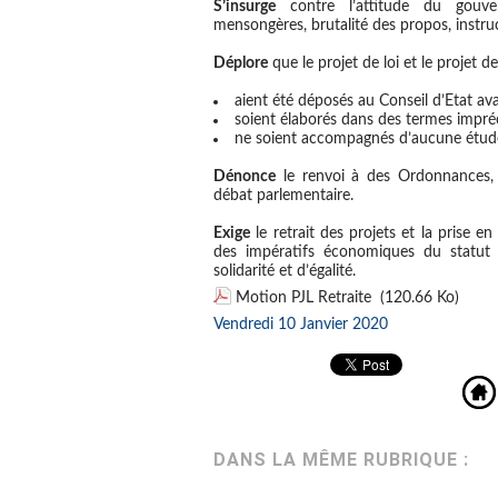
S’insurge
contre l’attitude du gouve
mensongères, brutalité des propos, instru
Déplore
que le projet de loi et le projet de
aient été déposés au Conseil d’Etat ava
soient élaborés dans des termes impréci
ne soient accompagnés d’aucune étud
Dénonce
le renvoi à des Ordonnances, 
débat parlementaire.
Exige
le retrait des projets et la prise e
des impératifs économiques du statut 
solidarité et d’égalité.
Motion PJL Retraite
(120.66 Ko)
Vendredi 10 Janvier 2020
DANS LA MÊME RUBRIQUE :