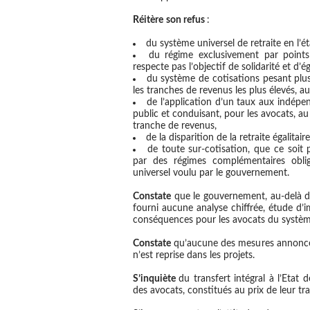
Réitère
son refus
:
du système universel de retraite en l’
du régime exclusivement par points
respecte pas l’objectif de solidarité et d’é
du système de cotisations pesant plu
les tranches de revenus les plus élevés, au
de l’application d’un taux aux indépen
public et conduisant, pour les avocats, a
tranche de revenus,
de la disparition de la retraite égalita
de toute sur-cotisation, que ce soi
par des régimes complémentaires obli
universel voulu par le gouvernement.
Constate
que le gouvernement, au-delà de
fourni aucune analyse chiffrée, étude d’
conséquences pour les avocats du systè
Constate
qu’aucune des mesures annoncée
n’est reprise dans les projets.
S’inquiète
du transfert intégral à l’Etat
des avocats, constitués au prix de leur trav