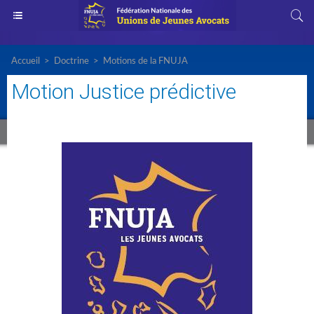
Accueil
>
Doctrine
>
Motions de la FNUJA
Motion Justice prédictive