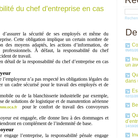
ilité du chef d’entreprise en cas
Recher
De
té d’assurer la sécurité de ses employés et même du
reprise. Cette obligation implique un certain nombre de
n des moyens adaptés, les actions d’information, de
Co
 professionnels. À défaut, la responsabilité du chef
05/01/2
ident de travail.
In
n détail de la responsabilité du chef d’entreprise en cas
un avo
oyeur
Qu
ue l’employeur n’a pas respecté les obligations légales du
dans 
éer un cadre sécurisé pour le travail des employés et de
Es
mobile ou de la blanchisserie industrielle par exemple,
02/11/2
rise de solutions de logistique et de manutention aérienne
Be
pour le confort de travail des convoyeurs
ww.oca.fr
Qu
ployeur est engagée, elle donne lieu à des dommages et
d’entr
 viendront en complément de l’indemnité de base.
14/10/2
loyeur
In
ur engage l’entreprise, la responsabilité pénale engage