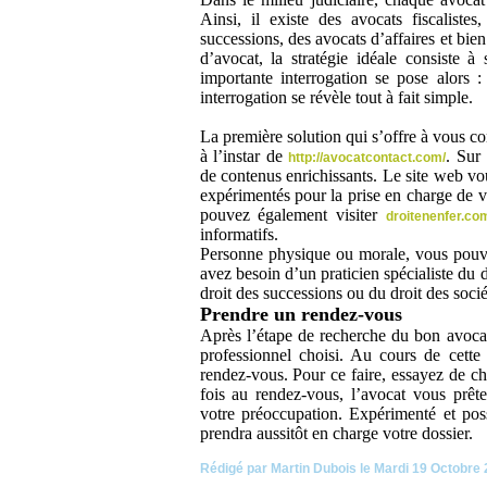
Ainsi, il existe des avocats fiscalistes
successions, des avocats d’affaires et bie
d’avocat, la stratégie idéale consiste à 
importante interrogation se pose alors 
interrogation se révèle tout à fait simple.
La première solution qui s’offre à vous co
à l’instar de
. Sur
http://avocatcontact.com/
de contenus enrichissants. Le site web vo
expérimentés pour la prise en charge de vo
pouvez également visiter
droitenenfer.co
informatifs.
Personne physique ou morale, vous pouv
avez besoin d’un praticien spécialiste du d
droit des successions ou du droit des socié
Prendre un rendez-vous
Après l’étape de recherche du bon avocat,
professionnel choisi. Au cours de cette
rendez-vous. Pour ce faire, essayez de c
fois au rendez-vous, l’avocat vous prêter
votre préoccupation. Expérimenté et poss
prendra aussitôt en charge votre dossier.
Rédigé par Martin Dubois le Mardi 19 Octobre 