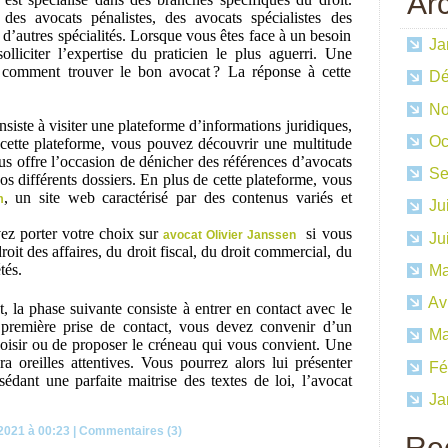
Ar
, des avocats pénalistes, des avocats spécialistes des
n d’autres spécialités. Lorsque vous êtes face à un besoin
Ja
solliciter l’expertise du praticien le plus aguerri. Une
: comment trouver le bon avocat ? La réponse à cette
Dé
No
nsiste à visiter une plateforme d’informations juridiques,
Oc
 cette plateforme, vous pouvez découvrir une multitude
us offre l’occasion de dénicher des références d’avocats
Se
s différents dossiers. En plus de cette plateforme, vous
, un site web caractérisé par des contenus variés et
m
Ju
ez porter votre choix sur
si vous
avocat Olivier Janssen
Ju
roit des affaires, du droit fiscal, du droit commercial, du
tés.
Ma
Avr
 la phase suivante consiste à entrer en contact avec le
 première prise de contact, vous devez convenir d’un
Ma
hoisir ou de proposer le créneau qui vous convient. Une
a oreilles attentives. Vous pourrez alors lui présenter
Fé
édant une parfaite maitrise des textes de loi, l’avocat
Ja
2021 à 00:23
|
Commentaires (3)
Re