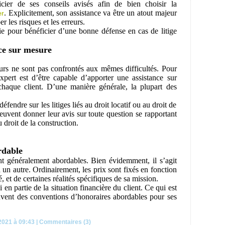
icier de ses conseils avisés afin de bien choisir la
. Explicitement, son assistance va être un atout majeur
er
er les risques et les erreurs.
ie pour bénéficier d’une bonne défense en cas de litige
ce sur mesure
eurs ne sont pas confrontés aux mêmes difficultés. Pour
expert est d’être capable d’apporter une assistance sur
aque client. D’une manière générale, la plupart des
défendre sur les litiges liés au droit locatif ou au droit de
euvent donner leur avis sur toute question se rapportant
 droit de la construction.
rdable
ont généralement abordables. Bien évidemment, il s’agit
à un autre. Ordinairement, les prix sont fixés en fonction
, et de certaines réalités spécifiques de sa mission.
 en partie de la situation financière du client. Ce qui est
ouvent des conventions d’honoraires abordables pour ses
2021 à 09:43
|
Commentaires (3)