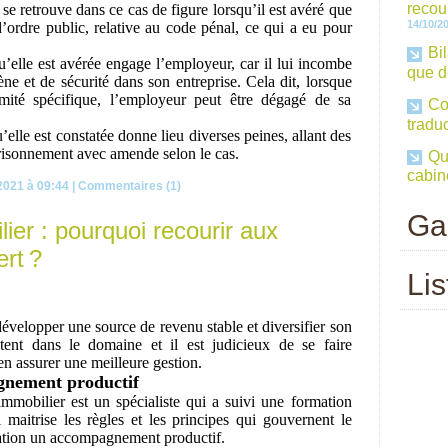
recou
n se retrouve dans ce cas de figure lorsqu’il est avéré que
14/10/2
ordre public, relative au code pénal, ce qui a eu pour
Bi
u’elle est avérée engage l’employeur, car il lui incombe
que d
ne et de sécurité dans son entreprise. Cela dit, lorsque
mité spécifique, l’employeur peut être dégagé de sa
Co
traduc
’elle est constatée donne lieu diverses peines, allant des
risonnement avec amende selon le cas.
Qu
cabin
2021 à 09:44
|
Commentaires (1)
Ga
ier : pourquoi recourir aux
rt ?
Lis
évelopper une source de revenu stable et diversifier son
tent dans le domaine et il est judicieux de se faire
n assurer une meilleure gestion.
gnement productif
immobilier est un spécialiste qui a suivi une formation
 maitrise les règles et les principes qui gouvernent le
itation un accompagnement productif.