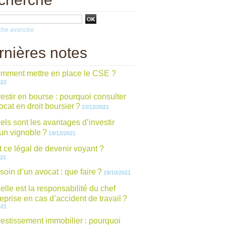
che avancée
rnières notes
mment mettre en place le CSE ?
022
vestir en bourse : pourquoi consulter
cat en droit boursier ?
23/12/2021
els sont les avantages d’investir
un vignoble ?
19/12/2021
t ce légal de devenir voyant ?
021
soin d’un avocat : que faire ?
19/10/2021
elle est la responsabilité du chef
eprise en cas d’accident de travail ?
021
vestissement immobilier : pourquoi