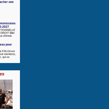
cacher une
ommissions
6-2027
CTIONNELLE
DROIT Bilel
ue d'Artois
eau pour
la FNUJA est
euf membres,
n, qui se
es