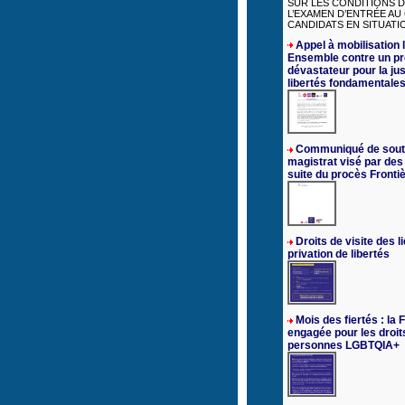
SUR LES CONDITIONS D
L’EXAMEN D’ENTRÉE AU
CANDIDATS EN SITUATIO
Appel à mobilisation l
Ensemble contre un pr
dévastateur pour la jus
libertés fondamentale
Communiqué de sout
magistrat visé par des
suite du procès Fronti
Droits de visite des l
privation de libertés
Mois des fiertés : la
engagée pour les droit
personnes LGBTQIA+