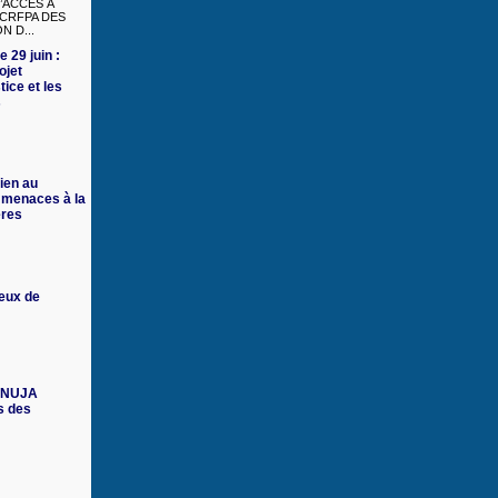
’ACCÈS À
 CRFPA DES
N D...
e 29 juin :
ojet
tice et les
s
ien au
 menaces à la
ères
ieux de
 FNUJA
s des