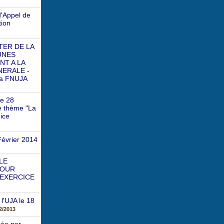
'Appel de
tion
TER DE LA
EUNES
NT A LA
NERALE -
la FNUJA
Le 28
le thème "La
ice
Février 2014
LE
COUR
 EXERCICE
l'UJA le 18
2/2013