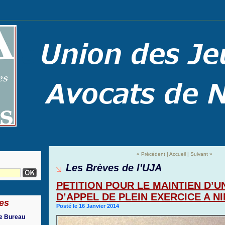
« Précédent
|
Accueil
|
Suivant »
Les Brèves de l'UJA
PETITION POUR LE MAINTIEN D’
D’APPEL DE PLEIN EXERCICE A N
es
Posté le 16 Janvier 2014
re Bureau