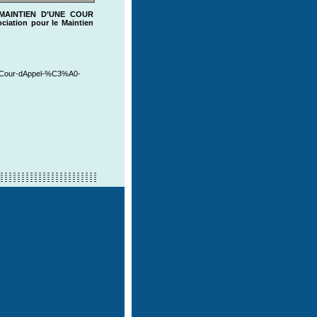
 MAINTIEN D’UNE COUR
ciation pour le Maintien
ne-Cour-dAppel-%C3%A0-