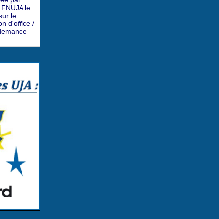
sée par
a FNUJA le
ur le
n d'office /
a demande