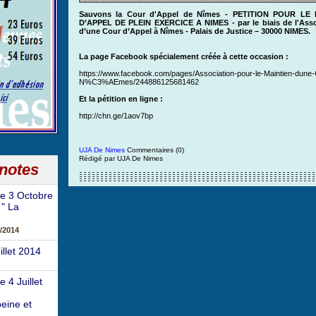
Sauvons la Cour d'Appel de Nîmes - PETITION POUR LE
D’APPEL DE PLEIN EXERCICE A NIMES - par le biais de l'Asso
d’une Cour d’Appel à Nîmes - Palais de Justice – 30000 NIMES.
La page Facebook spécialement créée à cette occasion :
https://www.facebook.com/pages/Association-pour-le-Maintien-du
N%C3%AEmes/244886125681462
Et la pétition en ligne :
http://chn.ge/1aov7bp
UJA De Nimes
Commentaires (0)
Rédigé par UJA De Nimes
 notes
e 3 Octobre
 " La
/2014
illet 2014
 4 Juillet
eine et