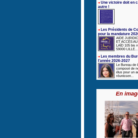
Une victoire doit en 
autre !
Les Présidents de C
pour la mandature 202
AIDE JURIDI
ET ACCÈS AU 
LAÏD 105 bis r
59000 LILLE...
Les membres du Bur
l'année 2026-2027
Le Bureau de 
composé de n
élus pour un a
réunissen...
En imag