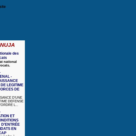
site
 FNUJA
tionale des
cats
at national
vocats.
-
ENAL -
AISSANCE
DE LEGITIME
FORCES DE
SANCE D’UNE
TIME DEFENSE
ORDRE L...
-
TION ET
ONDITIONS
 D’ENTRÉE
IDATS EN
CAP