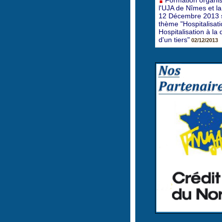
Formation organi
l'UJA de Nîmes et l
12 Décembre 2013 s
thème "Hospitalisatio
Hospitalisation à l
d'un tiers"
02/12/2013