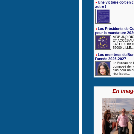
Une victoire doit en 
autre !
Les Présidents de C
pour la mandature 202
AIDE JURIDI
ET ACCÈS AU 
LAÏD 105 bis r
59000 LILLE...
Les membres du Bur
l'année 2026-2027
Le Bureau de 
composé de n
élus pour un a
réunissen...
En imag