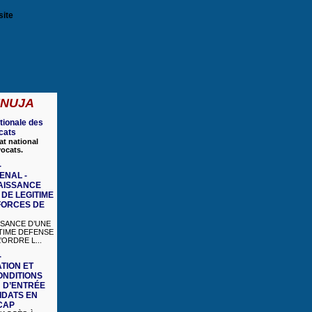
site
 FNUJA
tionale des
cats
at national
vocats.
-
ENAL -
AISSANCE
DE LEGITIME
FORCES DE
SANCE D’UNE
TIME DEFENSE
ORDRE L...
-
TION ET
ONDITIONS
 D’ENTRÉE
IDATS EN
CAP