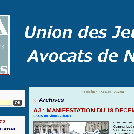
« Précédent
|
Accueil
|
Suivant »
Archives
AJ : MANIFESTATION DU 18 DECE
L'UJA de Nîmes y était !
es
*****************
Communiqué d
re Bureau
5000 Avocats 
18 décembre 