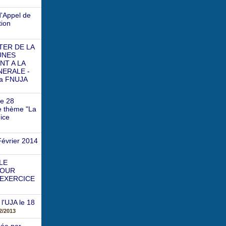
'Appel de
tion
TER DE LA
EUNES
NT A LA
NERALE -
la FNUJA
Le 28
le thème "La
ice
Février 2014
LE
COUR
 EXERCICE
l'UJA le 18
2/2013