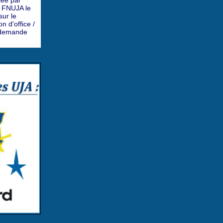
sée par
a FNUJA le
ur le
n d'office /
a demande