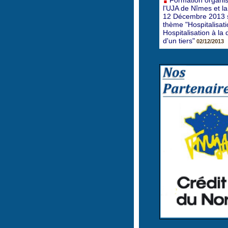
Formation organi
l'UJA de Nîmes et l
12 Décembre 2013 s
thème "Hospitalisatio
Hospitalisation à l
d'un tiers"
02/12/2013