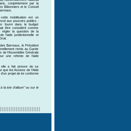
ris, conjointement par la
s Bâtonniers et le Conseil
Barreaux.
cette mobilisation est un
essé aux pouvoirs publics :
ncier fourni dans le budget
ait être considéré comme
r régler la question de la
de l’aide juridictionnelle et
Droit.
 des Barreaux, le Président
ennellement remis au Garde
rs de l'Assemblée Générale
r une refonte de l'aide
 elle a fait preuve de sa
ur que les Assises de l’Aide
 d'un projet de loi conforme
 la iste d'album" ou sur le