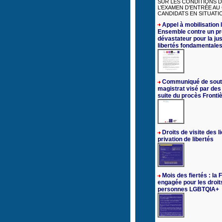
SUR LES CONDITIONS D
L’EXAMEN D’ENTRÉE AU
CANDIDATS EN SITUATIO
Appel à mobilisation l
Ensemble contre un pr
dévastateur pour la jus
libertés fondamentale
Communiqué de sout
magistrat visé par des
suite du procès Fronti
Droits de visite des l
privation de libertés
Mois des fiertés : la
engagée pour les droit
personnes LGBTQIA+