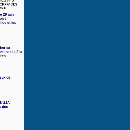
’ACCÈS À
 CRFPA DES
N D...
e 29 juin :
ojet
tice et les
s
ien au
 menaces à la
ères
ieux de
 FNUJA
s des