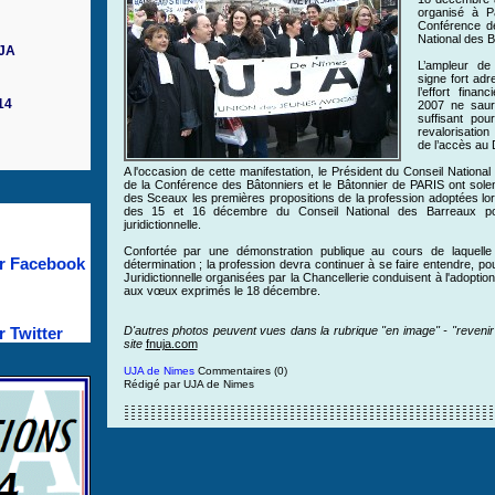
organisé à Pa
Conférence de
National des 
UJA
L’ampleur de 
signe fort adr
l’effort fina
14
2007 ne saur
suffisant pou
revalorisation 
de l’accès au 
A l'occasion de cette manifestation, le Président du Conseil National
de la Conférence des Bâtonniers et le Bâtonnier de PARIS ont sol
des Sceaux les premières propositions de la profession adoptées lo
des 15 et 16 décembre du Conseil National des Barreaux pou
juridictionnelle.
Confortée par une démonstration publique au cours de laquelle
r Facebook
détermination ; la profession devra continuer à se faire entendre, po
Juridictionnelle organisées par la Chancellerie conduisent à l'adoption
aux vœux exprimés le 18 décembre.
 Twitter
D'autres photos peuvent vues dans la rubrique "en image" - "revenir à
site
fnuja.com
UJA de Nimes
Commentaires (0)
Rédigé par UJA de Nimes