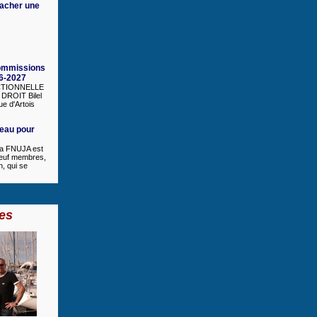
cacher une
ommissions
6-2027
CTIONNELLE
DROIT Bilel
ue d'Artois
eau pour
la FNUJA est
euf membres,
n, qui se
es